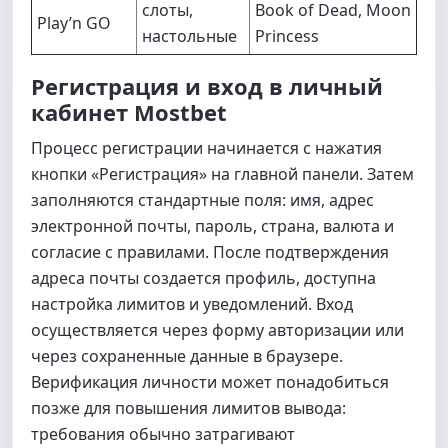
слоты,
Book of Dead, Moon
Play’n GO
настольные
Princess
Регистрация и вход в личный
кабинет Mostbet
Процесс регистрации начинается с нажатия
кнопки «Регистрация» на главной панели. Затем
заполняются стандартные поля: имя, адрес
электронной почты, пароль, страна, валюта и
согласие с правилами. После подтверждения
адреса почты создается профиль, доступна
настройка лимитов и уведомлений. Вход
осуществляется через форму авторизации или
через сохраненные данные в браузере.
Верификация личности может понадобиться
позже для повышения лимитов вывода:
требования обычно затрагивают