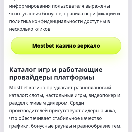
информирования пользователя выражены
ясно: условия бонусов, правила верификации и
политика конфиденциальности доступны в
несколько кликов.
Mostbet казино зеркало
Каталог игр и работающие
провайдеры платформы
Mostbet казино предлагает разноплановый
каталог: слоты, настольные игры, видеопокер и
раздел с живым дилером. Среди
производителей присутствуют лидеры рынка,
что обеспечивает стабильное качество
графики, бонусные раунды и разнообразие тем.