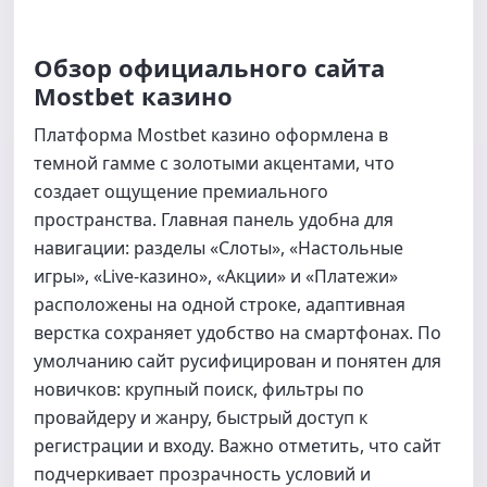
Обзор официального сайта
Mostbet казино
Платформа Mostbet казино оформлена в
темной гамме с золотыми акцентами, что
создает ощущение премиального
пространства. Главная панель удобна для
навигации: разделы «Слоты», «Настольные
игры», «Live-казино», «Акции» и «Платежи»
расположены на одной строке, адаптивная
верстка сохраняет удобство на смартфонах. По
умолчанию сайт русифицирован и понятен для
новичков: крупный поиск, фильтры по
провайдеру и жанру, быстрый доступ к
регистрации и входу. Важно отметить, что сайт
подчеркивает прозрачность условий и