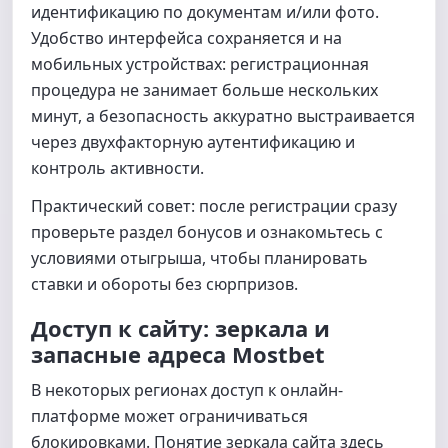
идентификацию по документам и/или фото.
Удобство интерфейса сохраняется и на
мобильных устройствах: регистрационная
процедура не занимает больше нескольких
минут, а безопасность аккуратно выстраивается
через двухфакторную аутентификацию и
контроль активности.
Практический совет: после регистрации сразу
проверьте раздел бонусов и ознакомьтесь с
условиями отыгрыша, чтобы планировать
ставки и обороты без сюрпризов.
Доступ к сайту: зеркала и
запасные адреса Mostbet
В некоторых регионах доступ к онлайн-
платформе может ограничиваться
блокировками. Понятие зеркала сайта здесь