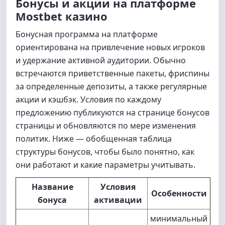
Бонусы и акции на платформе
Mostbet казино
Бонусная программа на платформе
ориентирована на привлечение новых игроков
и удержание активной аудитории. Обычно
встречаются приветственные пакеты, фриспины
за определенные депозиты, а также регулярные
акции и кэшбэк. Условия по каждому
предложению публикуются на странице бонусов
страницы и обновляются по мере изменения
политик. Ниже — обобщенная таблица
структуры бонусов, чтобы было понятно, как
они работают и какие параметры учитывать.
Название
Условия
Особенности
бонуса
активации
минимальный