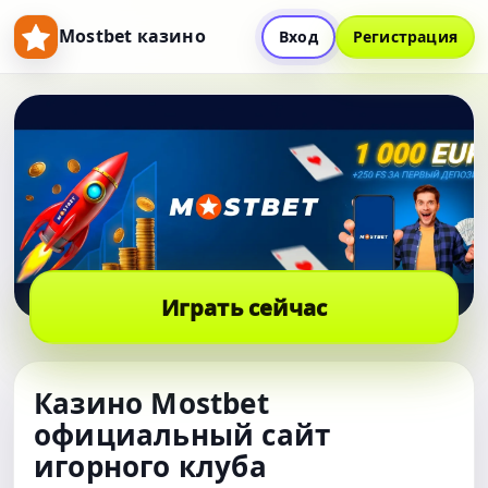
Mostbet казино
Вход
Регистрация
Играть сейчас
Казино Mostbet
официальный сайт
игорного клуба